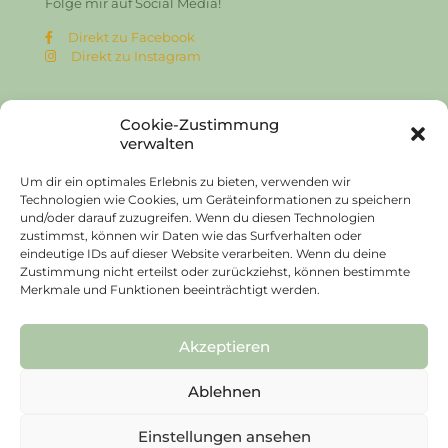
Folge mir auf Social Media!
Direkt zu Facebook
Direkt zu Instagram
Cookie-Zustimmung
Links
verwalten
Um dir ein optimales Erlebnis zu bieten, verwenden wir
Impressum
Technologien wie Cookies, um Geräteinformationen zu speichern
Datenschutz
und/oder darauf zuzugreifen. Wenn du diesen Technologien
Cookies
zustimmst, können wir Daten wie das Surfverhalten oder
eindeutige IDs auf dieser Website verarbeiten. Wenn du deine
Zustimmung nicht erteilst oder zurückziehst, können bestimmte
Merkmale und Funktionen beeinträchtigt werden.
Akzeptieren
Ablehnen
©2026 Carolin Scholz. All Rights Reserved. Design by
ÅW
Einstellungen ansehen