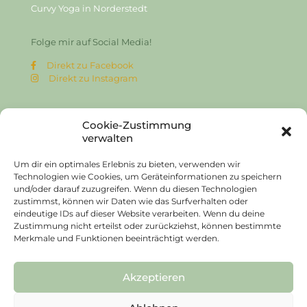
Curvy Yoga in Norderstedt
Folge mir auf Social Media!
Direkt zu Facebook
Direkt zu Instagram
Cookie-Zustimmung
Links
verwalten
Um dir ein optimales Erlebnis zu bieten, verwenden wir
Impressum
Technologien wie Cookies, um Geräteinformationen zu speichern
Datenschutz
und/oder darauf zuzugreifen. Wenn du diesen Technologien
Cookies
zustimmst, können wir Daten wie das Surfverhalten oder
eindeutige IDs auf dieser Website verarbeiten. Wenn du deine
Zustimmung nicht erteilst oder zurückziehst, können bestimmte
Merkmale und Funktionen beeinträchtigt werden.
Akzeptieren